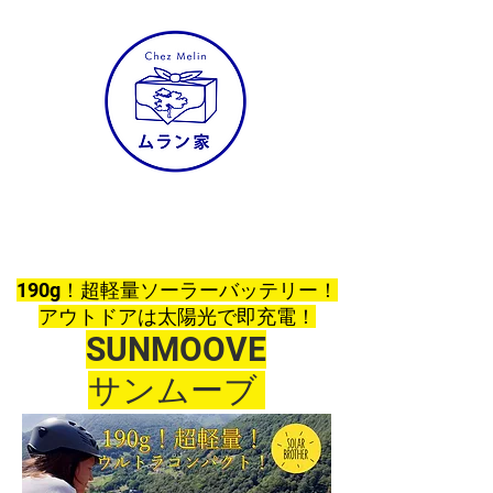
株式会社ムラン家
190g！超軽量ソーラーバッテリー！
アウトドアは太陽光で即充電！
SUNMOOVE
​​サンムーブ