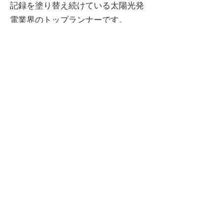
記録を塗り替え続けている太陽光発
電業界のトップランナーです。
サンパワー社はセルに、より多くの
光が当たり、より多く発電できる特
許技術（※米国特許取得済み）を持
っており、効率的に太陽光発電を行
うことが可能です。
【
SUNMOOVEは全２種類
】
​6.5WATTS