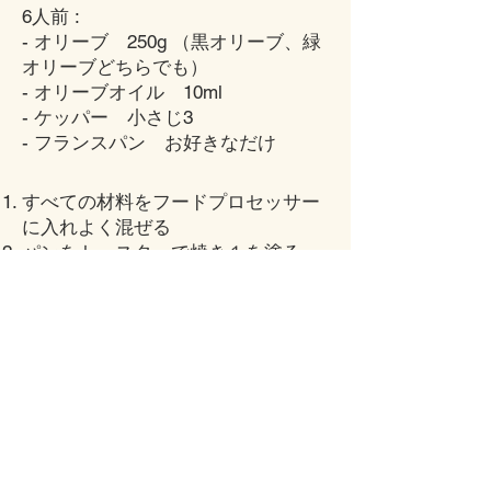
6人前 :
- オリーブ 250g （黒オリーブ、緑
オリーブどちらでも）
- オリーブオイル 10ml
- ケッパー 小さじ3
​- フランスパン お好きなだけ
すべての材料をフードプロセッサー
に入れよく混ぜる
パンをトースターで焼き１を塗る
ニンニクとうがらし味のクレドレを
添えて
Bon appétit !!
©2025
by ムラン家. Proudly created with Wix.com