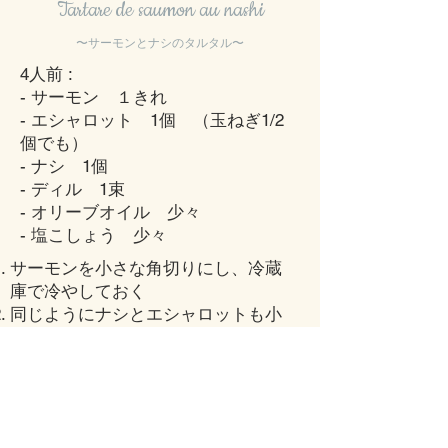
Tartare de saumon au nashi
〜​サーモンとナシのタルタル〜
4人前 :
- サーモン １きれ
- エシャロット 1個 （玉ねぎ1/2
個でも）
- ナシ 1個
- ディル 1束
- オリーブオイル 少々
​- 塩こしょう 少々
サーモンを小さな角切りにし、冷蔵
庫で冷やしておく
同じようにナシとエシャロットも小
さな角切りにする
1と2を混ぜ、オリーブオイルと塩こ
しょうを加える
ディルを刻み、3に混ぜ合わせる
お皿に4を盛り付けシトロンコンフ