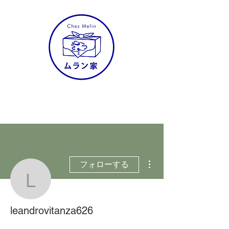
株式会社ムラン家
その他
フォローする
leandrovitanza626
leandrovitanza626